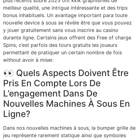
plus récents sobre 2025 ont kklk graphismes de
meilleur qualité, une intrigue intéressante et des trips
bonus inhabituels. Un avantage important para toute
nouvelle device à sous se révèle être que vous pouvez
y jouer gratuitement sans vous inscrire au casino
durante ligne. Certains jeux offrent des Free of charge
Spins, c’est parfois des tours gratuits les joueurs
permettant de pratiquer un certain nombre de fois
without avoir à miser.
👀 Quels Aspects Doivent Être
Pris En Compte Lors De
L’engagement Dans De
Nouvelles Machines À Sous En
Ligne?
Dans nos nouvelles machines à sous, la bumper grille de
jeu représente rarement statique ainsi que symboles