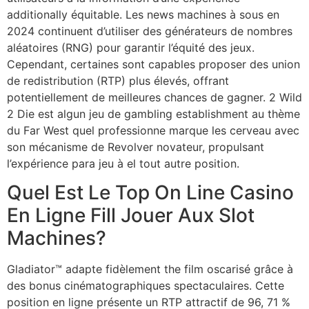
additionally équitable. Les news machines à sous en
2024 continuent d’utiliser des générateurs de nombres
aléatoires (RNG) pour garantir l’équité des jeux.
Cependant, certaines sont capables proposer des union
de redistribution (RTP) plus élevés, offrant
potentiellement de meilleures chances de gagner. 2 Wild
2 Die est algun jeu de gambling establishment au thème
du Far West quel professionne marque les cerveau avec
son mécanisme de Revolver novateur, propulsant
l’expérience para jeu à el tout autre position.
Quel Est Le Top On Line Casino
En Ligne Fill Jouer Aux Slot
Machines?
Gladiator™ adapte fidèlement the film oscarisé grâce à
des bonus cinématographiques spectaculaires. Cette
position en ligne présente un RTP attractif de 96, 71 %